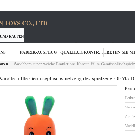
TOYS CO., LTD
 UND KAUFEN SIE BESSERE PRODUKTE
ONE-STOP LÖSUNG
PIELWARENHERSTELLER
ZUR VERFÜGUNG ST
UNS
FABRIK-AUSFLUG
QUALITÄTSKONTROLLE
waren
Waschbare super weiche Emulations-Karotte füllte Gemüseplüschspie
Karotte füllte Gemüseplüschspielzeug des spielzeug-OEM/o
Produ
Herkun
Marke
Zertifi
Model