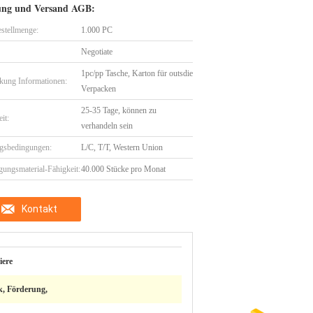
ung und Versand AGB:
stellmenge:
1.000 PC
Negotiate
1pc/pp Tasche, Karton für outsdie
kung Informationen:
Verpacken
25-35 Tage, können zu
eit:
verhandeln sein
gsbedingungen:
L/C, T/T, Western Union
gungsmaterial-Fähigkeit:
40.000 Stücke pro Monat
Kontakt
iere
, Förderung,