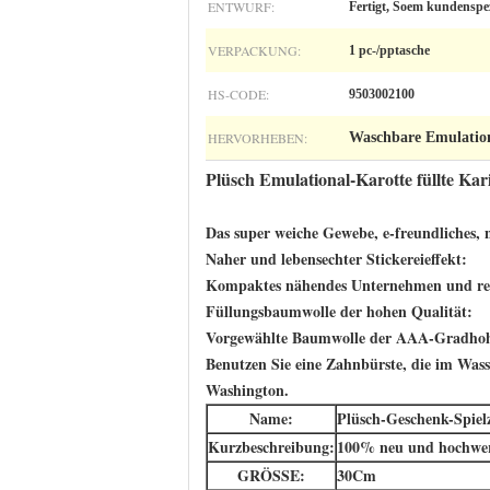
ENTWURF:
Fertigt, Soem kundenspez
VERPACKUNG:
1 pc-/pptasche
HS-CODE:
9503002100
HERVORHEBEN:
Waschbare Emulations
Plüsch Emulational-Karotte füllte K
Das super weiche Gewebe, e-freundliches,
Naher und lebensechter Stickereieffekt:
Kompaktes nähendes Unternehmen und real
Füllungsbaumwolle der hohen Qualität:
Vorgewählte Baumwolle der AAA-Gradhohen 
Benutzen Sie eine Zahnbürste, die im Wass
Washington.
Name:
Plüsch-Geschenk-Spiel
Kurzbeschreibung:
100% neu und hochwer
GRÖSSE:
30Cm