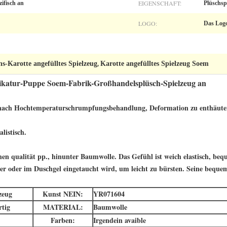
EIGENSCHAFT:
ifisch an
Plüschsp
LOGO:
Das Logo
-Karotte angefülltes Spielzeug
Karotte angefülltes Spielzeug Soem
,
arikatur-Puppe Soem-Fabrik-Großhandelsplüsch-Spielzeug an
 nach Hochtemperaturschrumpfungsbehandlung, Deformation zu enthäuten 
istisch.
qualität pp., hinunter Baumwolle. Das Gefühl ist weich elastisch, be
er oder im Duschgel eingetaucht wird, um leicht zu bürsten. Seine beque
zeug
Kunst NEIN:
YR071604
tig
MATERIAL:
Baumwolle
Farben:
Irgendein avaible