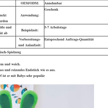
OEM/ODM:
Annehmbar
Geschenk
uckt
Anwendung:
werden
röße und
5-7 Arbeitstage
Beispielzeit:
tät ab
Vorbereitungs-
Entsprechend Auftrags-Quantität
und Anlaufzeit:
üsch-Spielzeug
uem und weich.
es und reizendes Endstück wie es aus.
f ist er mit Babys sehr populär