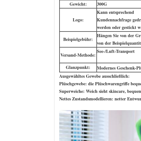
Gewicht:
300G
Kann entsprechend
Logo:
Kundennachfrage gedr
werden oder gestickt 
Hängen Sie von der G
Beispielgebühr:
von der Beispielquanti
See-/Luft-Transport
Versand-Methode:
Glanzpunkt:
Modernes Geschenk-Pl
Ausgewähltes Gewebe ausschließlich:
Plüschgewebe: die Plüschwarengriffe beq
Superweiche: Weich sieht skincare, bequem
Nettes Zustandsmodellieren: netter Entwur