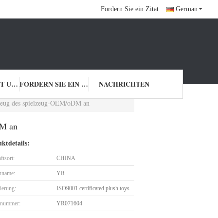
Fordern Sie ein Zitat
German
ELLEN
TRETEN SIE MIT UNS IN VERBINDUNG
FORDERN SIE EIN ZITAT
NACHRICHTEN
lzeug des spielzeug-OEM/oDM an
DM an
ktdetails:
ftsort:
CHINA
nname:
YR
zierung:
ISO9001 certificated plush toys
lnummer:
YR071604