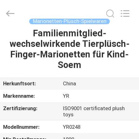
Dongguan
Yourun
Toys
Co.,
Ltd.
Marionetten-Plüsch-Spielwaren
All
Rights
Reserved.
Familienmitglied-
HAUS
wechselwirkende Tierplüsch-
PRODUKTE
Finger-Marionetten für Kind-
Soem
ÜBER
UNS
Herkunftsort:
China
Markenname:
YR
FABRIK-
Zertifizierung:
ISO9001 certificated plush
AUSFLUG
toys
Modellnummer:
YR0248
QUALITÄTSKONTROLLE