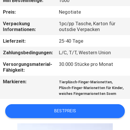
Min Bestellmenge:
1000
TRETEN
Preis:
Negotiate
SIE
Verpackung
1pc/pp Tasche, Karton für
Informationen:
outsdie Verpacken
MIT
UNS
Lieferzeit:
25-40 Tage
IN
Zahlungsbedingungen:
L/C, T/T, Western Union
VERBINDUNG
Versorgungsmaterial-
30.000 Stücke pro Monat
Fähigkeit:
NACHRICHTEN
Markieren:
,
Tierplüsch-Finger-Marionetten
,
Plüsch-Finger-Marionetten für Kinder
weiches Fingermarionetten Soem
FORDERN
SIE
BESTPREIS
EIN
ZITAT