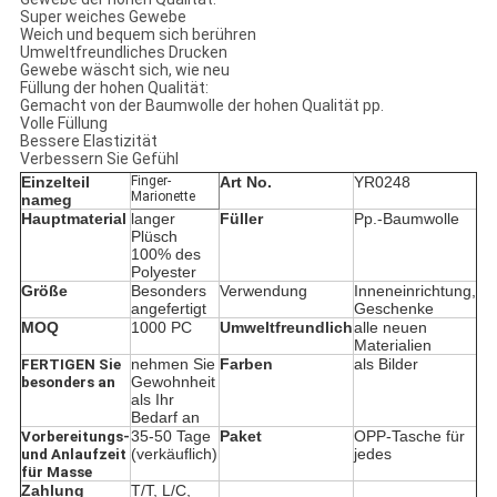
Super weiches Gewebe
Weich und bequem sich berühren
Umweltfreundliches Drucken
Gewebe wäscht sich, wie neu
Füllung der hohen Qualität:
Gemacht von der Baumwolle der hohen Qualität pp.
Volle Füllung
Bessere Elastizität
Verbessern Sie Gefühl
Einzelteil
Finger-
Art No.
YR0248
Marionette
nameg
Hauptmaterial
langer
Füller
Pp.-Baumwolle
Plüsch
100% des
Polyester
Größe
Besonders
Verwendung
Inneneinrichtung,
angefertigt
Geschenke
MOQ
1000 PC
Umweltfreundlich
alle neuen
Materialien
nehmen Sie
Farben
als Bilder
FERTIGEN Sie
Gewohnheit
besonders an
als Ihr
Bedarf an
35-50 Tage
Paket
OPP-Tasche für
Vorbereitungs-
(verkäuflich)
jedes
und Anlaufzeit
für Masse
Zahlung
T/T, L/C,