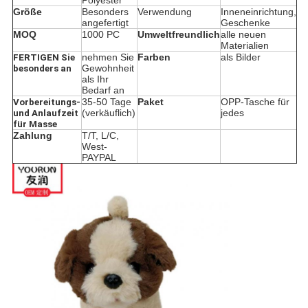
Polyester
Größe
Besonders
Verwendung
Inneneinrichtung,
angefertigt
Geschenke
MOQ
1000 PC
Umweltfreundlich
alle neuen
Materialien
nehmen Sie
Farben
als Bilder
FERTIGEN Sie
Gewohnheit
besonders an
als Ihr
Bedarf an
35-50 Tage
Paket
OPP-Tasche für
Vorbereitungs-
(verkäuflich)
jedes
und Anlaufzeit
für Masse
Zahlung
T/T, L/C,
West-
PAYPAL