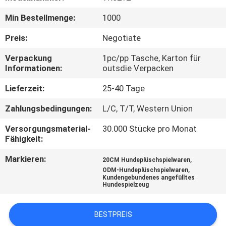
Min Bestellmenge:
1000
TRETEN
SIE
Preis:
Negotiate
MIT
Verpackung
1pc/pp Tasche, Karton für
Informationen:
outsdie Verpacken
UNS
IN
Lieferzeit:
25-40 Tage
VERBINDUNG
Zahlungsbedingungen:
L/C, T/T, Western Union
Versorgungsmaterial-
30.000 Stücke pro Monat
NACHRICHTEN
Fähigkeit:
Markieren:
,
20CM Hundeplüschspielwaren
,
FORDERN
ODM-Hundeplüschspielwaren
Kundengebundenes angefülltes
Hundespielzeug
SIE
EIN
BESTPREIS
ZITAT