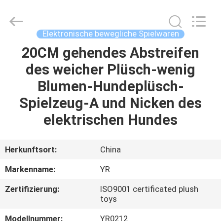
Dongguan
Yourun
Toys
Co.,
Ltd.
Elektronische bewegliche Spielwaren
All
Rights
Reserved.
20CM gehendes Abstreifen
HAUS
des weicher Plüsch-wenig
PRODUKTE
Blumen-Hundeplüsch-
Spielzeug-A und Nicken des
ÜBER
elektrischen Hundes
UNS
Herkunftsort:
China
FABRIK-
Markenname:
YR
AUSFLUG
Zertifizierung:
ISO9001 certificated plush
toys
QUALITÄTSKONTROLLE
Modellnummer:
YR0212