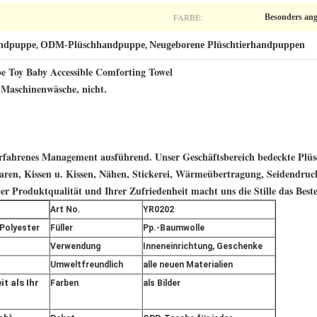
FARBE:
Besonders ange
andpuppe
ODM-Plüschhandpuppe
Neugeborene Plüschtierhandpuppen
,
,
e Toy Baby Accessible Comforting Towel
n Maschinenwäsche, nicht.
 erfahrenes Management ausführend. Unser Geschäftsbereich bedeckte Plüs
waren, Kissen u. Kissen, Nähen, Stickerei, Wärmeübertragung, Seidendruc
r Produktqualität und Ihrer Zufriedenheit macht uns die Stille das Beste
Art No.
YR0202
 Polyester
Füller
Pp.-Baumwolle
Verwendung
Inneneinrichtung, Geschenke
Umweltfreundlich
alle neuen Materialien
t als Ihr
Farben
als Bilder