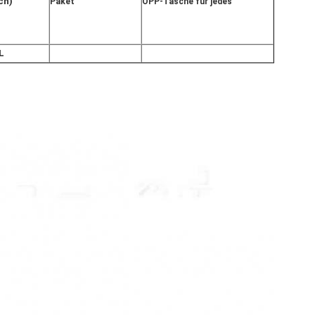
ch)
Paket
OPP-Tasche für jedes
L