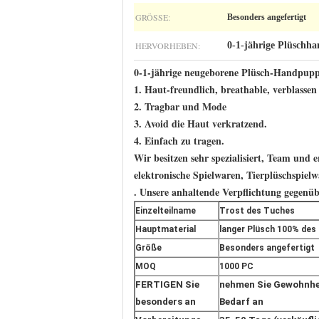
GRÖSSE:
Besonders angefertigt
HERVORHEBEN:
0-1-jährige Plüschh
0-1-jährige neugeborene Plüsch-Handpupp
1. Haut-freundlich, breathable, verblasse
2.
Tragbar und Mode
3. Avoid die Haut verkratzend.
4. Einfach zu tragen.
Wir besitzen sehr spezialisiert, Team und
elektronische Spielwaren, Tierplüschspiel
. Unsere anhaltende Verpflichtung gegenübe
Einzelteilname
Trost des Tuches
Hauptmaterial
langer Plüsch 100% des
Größe
Besonders angefertigt
MOQ
1000 PC
FERTIGEN Sie
nehmen Sie Gewohnhei
besonders an
Bedarf an