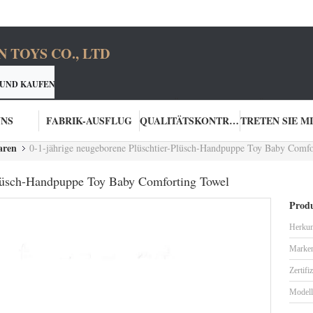
TOYS CO., LTD
 UND KAUFEN SIE BESSERE PRODUKTE
ONE-STOP LÖSUNG
PIELWARENHERSTELLER
ZUR VERFÜGUNG ST
UNS
FABRIK-AUSFLUG
QUALITÄTSKONTROLLE
aren
0-1-jährige neugeborene Plüschtier-Plüsch-Handpuppe Toy Baby Comf
Plüsch-Handpuppe Toy Baby Comforting Towel
Produ
Herkun
Marke
Zertifi
Model