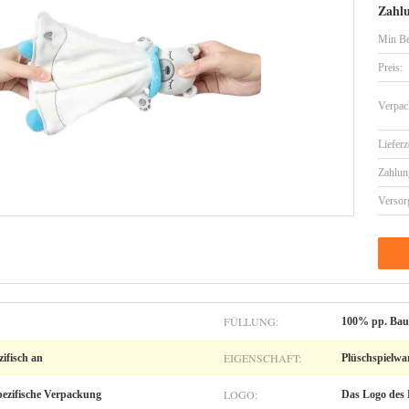
Zahl
Min Be
Preis:
Verpac
Lieferz
Zahlun
Versor
FÜLLUNG:
100% pp. Bau
EIGENSCHAFT:
ifisch an
Plüschspielwa
LOGO:
pezifische Verpackung
Das Logo des 