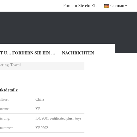
Fordern Sie ein Zitat
German
ELLEN
TRETEN SIE MIT UNS IN VERBINDUNG
FORDERN SIE EIN ZITAT
NACHRICHTEN
orting Towel
ktdetails:
ftsort:
China
nname:
YR
zierung:
ISO9001 certificated plush toys
lnummer:
YR0202