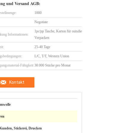
ung und Versand AGB:
stellmenge:
1000
Negotiate
1pc/pp Tasche, Karton für outsdie
kung Informationen:
Verpacken
eit:
25-40 Tage
gsbedingungen:
L/C, T/T, Western Union
gungsmaterial-Fähigkeit:
30.000 Stücke pro Monat
Kontakt
mwolle
ren
Kunden, Stickerei, Drucken