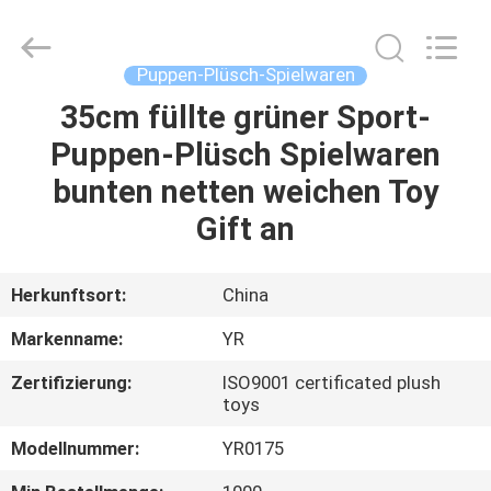
Dongguan
Yourun
Toys
Co.,
Ltd.
Puppen-Plüsch-Spielwaren
All
Rights
Reserved.
35cm füllte grüner Sport-
HAUS
Puppen-Plüsch Spielwaren
PRODUKTE
bunten netten weichen Toy
Gift an
ÜBER
UNS
Herkunftsort:
China
Markenname:
YR
FABRIK-
Zertifizierung:
ISO9001 certificated plush
AUSFLUG
toys
Modellnummer:
YR0175
QUALITÄTSKONTROLLE