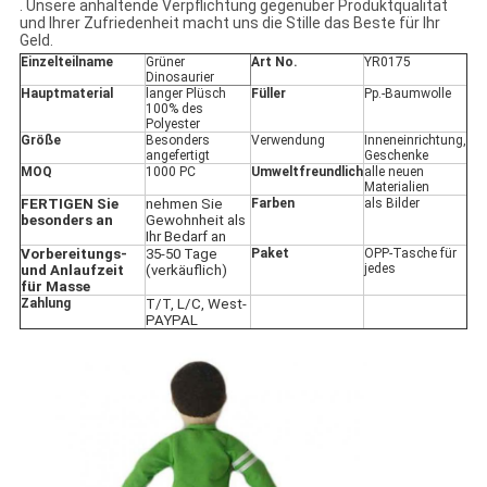
. Unsere anhaltende Verpflichtung gegenüber Produktqualität
und Ihrer Zufriedenheit macht uns die Stille das Beste für Ihr
Geld.
Einzelteilname
Grüner
Art No.
YR0175
Dinosaurier
Hauptmaterial
langer Plüsch
Füller
Pp.-Baumwolle
100% des
Polyester
Größe
Besonders
Verwendung
Inneneinrichtung,
angefertigt
Geschenke
MOQ
1000 PC
Umweltfreundlich
alle neuen
Materialien
FERTIGEN Sie
nehmen Sie
Farben
als Bilder
besonders an
Gewohnheit als
Ihr Bedarf an
Vorbereitungs-
35-50 Tage
Paket
OPP-Tasche für
jedes
und Anlaufzeit
(verkäuflich)
für Masse
Zahlung
T/T, L/C, West-
PAYPAL