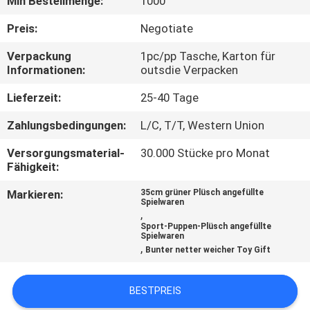
Min Bestellmenge:
1000
TRETEN
Preis:
Negotiate
SIE
Verpackung
1pc/pp Tasche, Karton für
Informationen:
outsdie Verpacken
MIT
UNS
Lieferzeit:
25-40 Tage
IN
Zahlungsbedingungen:
L/C, T/T, Western Union
VERBINDUNG
Versorgungsmaterial-
30.000 Stücke pro Monat
Fähigkeit:
NACHRICHTEN
Markieren:
35cm grüner Plüsch angefüllte
Spielwaren
,
Sport-Puppen-Plüsch angefüllte
FORDERN
Spielwaren
,
Bunter netter weicher Toy Gift
SIE
EIN
BESTPREIS
ZITAT