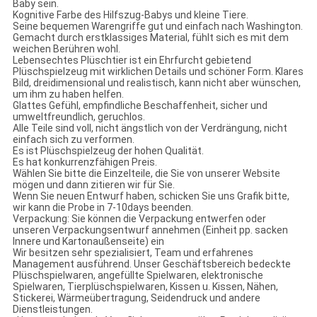
Baby sein.
Kognitive Farbe des Hilfszug-Babys und kleine Tiere.
Seine bequemen Warengriffe gut und einfach nach Washington.
Gemacht durch erstklassiges Material, fühlt sich es mit dem
weichen Berühren wohl.
Lebensechtes Plüschtier ist ein Ehrfurcht gebietend
Plüschspielzeug mit wirklichen Details und schöner Form. Klares
Bild, dreidimensional und realistisch, kann nicht aber wünschen,
um ihm zu haben helfen.
Glattes Gefühl, empfindliche Beschaffenheit, sicher und
umweltfreundlich, geruchlos.
Alle Teile sind voll, nicht ängstlich von der Verdrängung, nicht
einfach sich zu verformen.
Es ist Plüschspielzeug der hohen Qualität.
Es hat konkurrenzfähigen Preis.
Wählen Sie bitte die Einzelteile, die Sie von unserer Website
mögen und dann zitieren wir für Sie.
Wenn Sie neuen Entwurf haben, schicken Sie uns Grafik bitte,
wir kann die Probe in 7-10days beenden.
Verpackung: Sie können die Verpackung entwerfen oder
unseren Verpackungsentwurf annehmen (Einheit pp. sacken
Innere und Kartonaußenseite) ein
Wir besitzen sehr spezialisiert, Team und erfahrenes
Management ausführend. Unser Geschäftsbereich bedeckte
Plüschspielwaren, angefüllte Spielwaren, elektronische
Spielwaren, Tierplüschspielwaren, Kissen u. Kissen, Nähen,
Stickerei, Wärmeübertragung, Seidendruck und andere
Dienstleistungen.